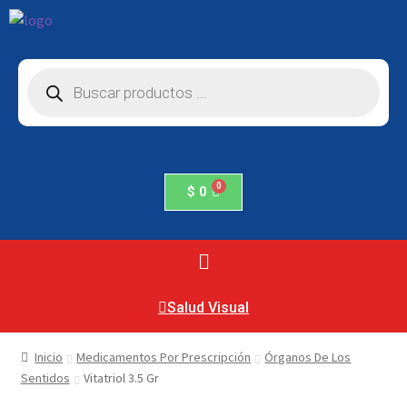
$
0
Salud Visual
Inicio
Medicamentos Por Prescripción
Órganos De Los
Sentidos
Vitatriol 3.5 Gr