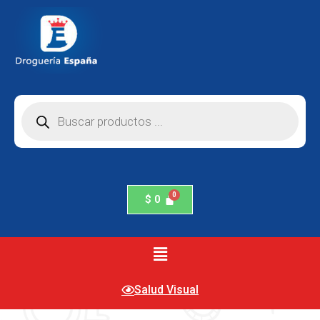
$
0
Salud Visual