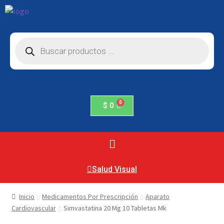
$
0
Salud Visual
Inicio
Medicamentos Por Prescripción
Aparato
Cardiovascular
Simvastatina 20 Mg 10 Tabletas Mk