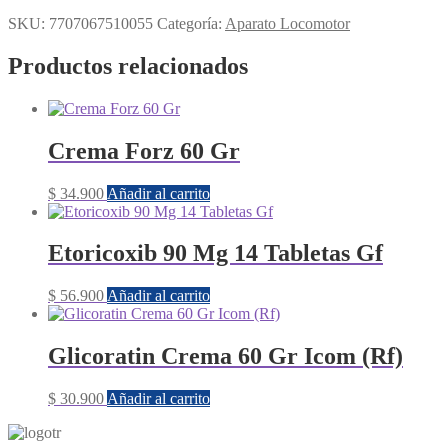
SKU:
7707067510055
Categoría:
Aparato Locomotor
Productos relacionados
Crema Forz 60 Gr
$
34.900
Añadir al carrito
Etoricoxib 90 Mg 14 Tabletas Gf
$
56.900
Añadir al carrito
Glicoratin Crema 60 Gr Icom (Rf)
$
30.900
Añadir al carrito