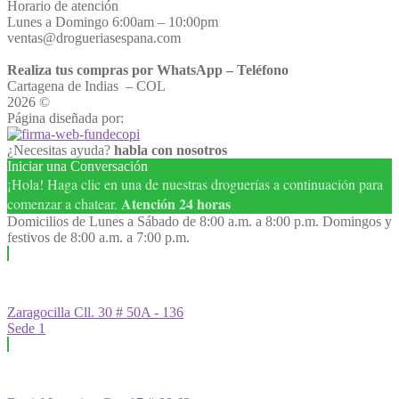
Horario de atención
Lunes a Domingo 6:00am – 10:00pm
ventas@drogueriasespana.com
Realiza tus compras por WhatsApp – Teléfono
Cartagena de Indias – COL
2026 ©
Droguería España
Página diseñada por:
¿Necesitas ayuda?
habla con nosotros
Iniciar una Conversación
¡Hola! Haga clic en una de nuestras droguerías a continuación para
Atención 24 horas
comenzar a chatear.
Domicilios de Lunes a Sábado de 8:00 a.m. a 8:00 p.m. Domingos y
festivos de 8:00 a.m. a 7:00 p.m.
Zaragocilla Cll. 30 # 50A - 136
Sede 1