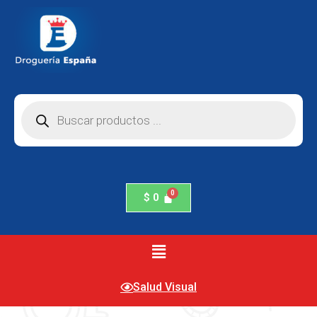
$
0
Salud Visual