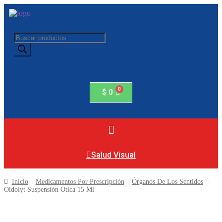
$
0
Salud Visual
Inicio
Medicamentos Por Prescripción
Órganos De Los Sentidos
Oidolyt Suspensión Otica 15 Ml