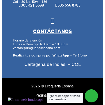
Calle 30 No. 50A – 136
305 421 8588
605 656 8785
CONTÁCTANOS
Horario de atención
Lunes a Domingo 6:00am – 10:00pm
ventas@drogueriasespana.com
Realiza tus compras por WhatsApp – Teléfono
Cartagena de Indias – COL
2026 ©
Droguería España
Página diseñada por:
¿Necesitas ayuda?
habla
con nosotros