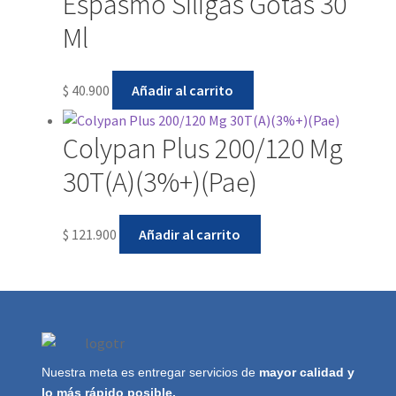
Espasmo Siligas Gotas 30
Ml
$
40.900
Añadir al carrito
Colypan Plus 200/120 Mg
30T(A)(3%+)(Pae)
$
121.900
Añadir al carrito
Nuestra meta es entregar servicios de
mayor calidad y
lo más rápido posible.