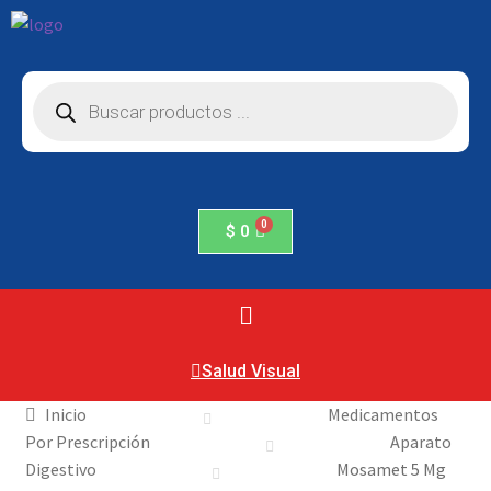
$
0
Salud Visual
Inicio
Medicamentos
Por Prescripción
Aparato
Digestivo
Mosamet 5 Mg