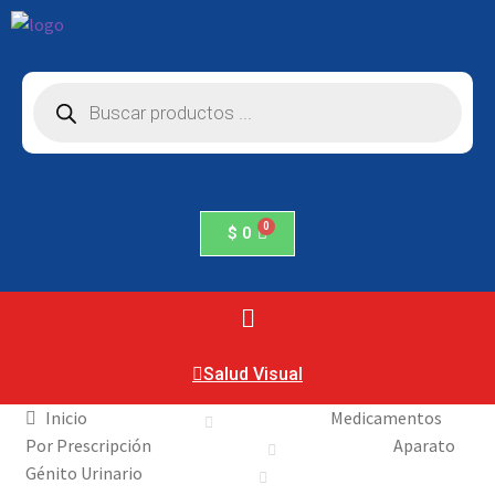
$
0
Salud Visual
Inicio
Medicamentos
Por Prescripción
Aparato
Génito Urinario