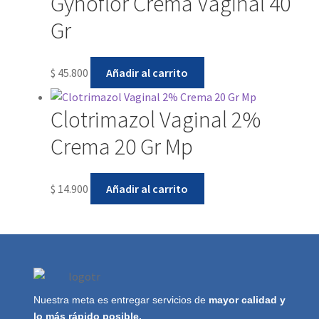
Gynoflor Crema Vaginal 40
Gr
$
45.800
Añadir al carrito
Clotrimazol Vaginal 2%
Crema 20 Gr Mp
$
14.900
Añadir al carrito
Nuestra meta es entregar servicios de
mayor calidad y
lo más rápido posible.