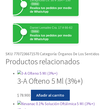
Zaragocilla Cll. 30 # 50A – 136
Online
Realiza tus pedidos por medio
de WhatsApp
Daniel Lemaitre Cra. 17 # 66-62
Online
Realiza tus pedidos por medio
de WhatsApp
SKU:
7707236671570
Categoría:
Órganos De Los Sentidos
Productos relacionados
3-A Ofteno 5 Ml (3%+)
$
78.900
Añadir al carrito