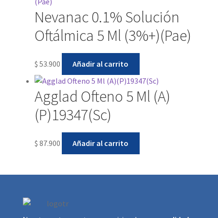
Nevanac 0.1% Solución
Oftálmica 5 Ml (3%+)(Pae)
$
53.900
Añadir al carrito
Agglad Ofteno 5 Ml (A)
(P)19347(Sc)
$
87.900
Añadir al carrito