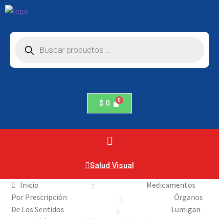
$
0
Salud Visual
Inicio
Medicamentos
Por Prescripción
Órganos
De Los Sentidos
Lumigan