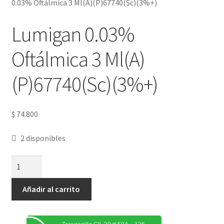
0.03% Oftálmica 3 Ml(A)(P)67740(Sc)(3%+)
Lumigan 0.03%
Oftálmica 3 Ml(A)
(P)67740(Sc)(3%+)
$
74.800
2 disponibles
Añadir al carrito