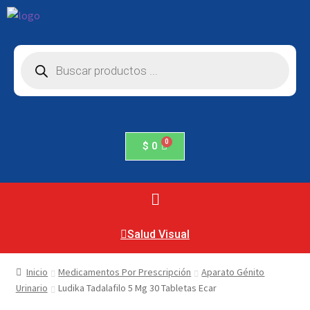
$
0
Salud Visual
Inicio
Medicamentos Por Prescripción
Aparato Génito
Urinario
Ludika Tadalafilo 5 Mg 30 Tabletas Ecar