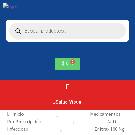
$
0
Salud Visual
Inicio
Medicamentos
Por Prescripción
Anti-
Infeccioso
Enitrax 100 Mg