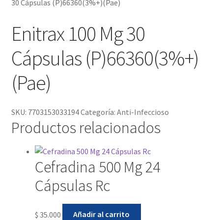
30 Cápsulas (P)66360(3%+)(Pae)
Enitrax 100 Mg 30
Cápsulas (P)66360(3%+)
(Pae)
SKU:
7703153033194
Categoría:
Anti-Infeccioso
Productos relacionados
Cefradina 500 Mg 24
Cápsulas Rc
$
35.000
Añadir al carrito