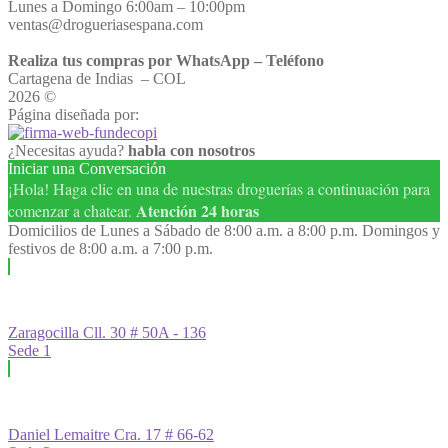
Lunes a Domingo 6:00am – 10:00pm
ventas@drogueriasespana.com
Realiza tus compras por WhatsApp – Teléfono
Cartagena de Indias – COL
2026 ©
Droguería España
Página diseñada por:
¿Necesitas ayuda?
habla con nosotros
Iniciar una Conversación
¡Hola! Haga clic en una de nuestras droguerías a continuación para
Atención 24 horas
comenzar a chatear.
Domicilios de Lunes a Sábado de 8:00 a.m. a 8:00 p.m. Domingos y
festivos de 8:00 a.m. a 7:00 p.m.
Zaragocilla Cll. 30 # 50A - 136
Sede 1
Daniel Lemaitre Cra. 17 # 66-62