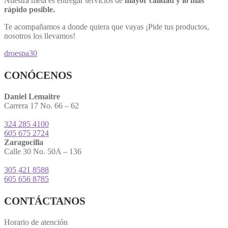
Nuestra meta es entregar servicios de
mayor calidad y lo más
rápido posible.
Te acompañamos a donde quiera que vayas ¡Pide tus productos,
nosotros los llevamos!
droespa30
CONÓCENOS
Daniel Lemaitre
Carrera 17 No. 66 – 62
324 285 4100
605 675 2724
Zaragocilla
Calle 30 No. 50A – 136
305 421 8588
605 656 8785
CONTÁCTANOS
Horario de atención