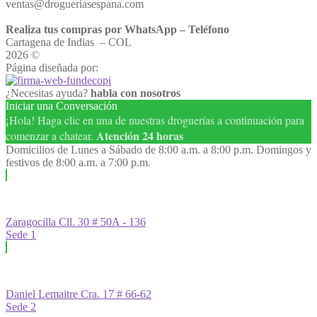
ventas@drogueriasespana.com
Realiza tus compras por WhatsApp – Teléfono
Cartagena de Indias – COL
2026 ©
Droguería España
Página diseñada por:
¿Necesitas ayuda?
habla con nosotros
Iniciar una Conversación
¡Hola! Haga clic en una de nuestras droguerías a continuación para
Atención 24 horas
comenzar a chatear.
Domicilios de Lunes a Sábado de 8:00 a.m. a 8:00 p.m. Domingos y
festivos de 8:00 a.m. a 7:00 p.m.
Zaragocilla Cll. 30 # 50A - 136
Sede 1
Daniel Lemaitre Cra. 17 # 66-62
Sede 2