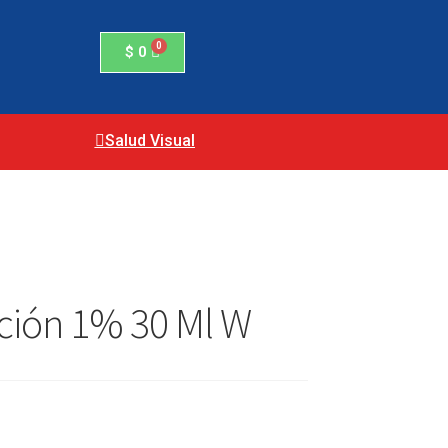
$
0
Salud Visual
ción 1% 30 Ml W