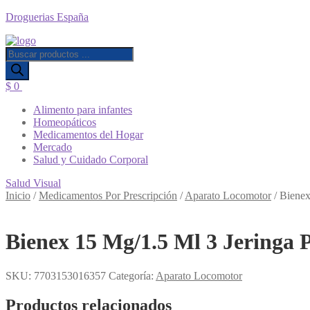
Droguerias España
Búsqueda
de
productos
$
0
Menú
Alimento para infantes
Homeopáticos
Medicamentos del Hogar
Mercado
Salud y Cuidado Corporal
Salud Visual
Inicio
/
Medicamentos Por Prescripción
/
Aparato Locomotor
/
Bienex
Bienex 15 Mg/1.5 Ml 3 Jeringa P
SKU:
7703153016357
Categoría:
Aparato Locomotor
Productos relacionados