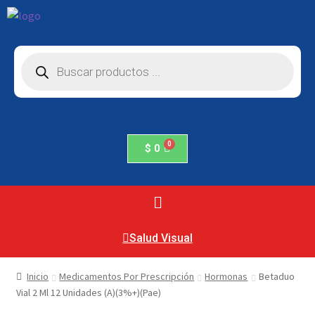
$
0
Salud Visual
Inicio
Medicamentos Por Prescripción
Hormonas
Betaduo
Vial 2 Ml 12 Unidades (A)(3%+)(Pae)