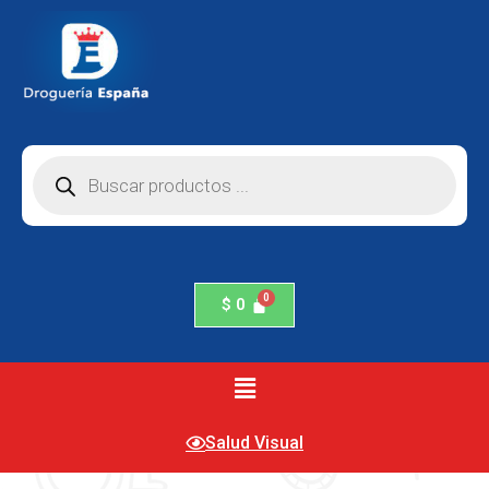
$
0
Salud Visual