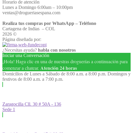
Horario de atención
Lunes a Domingo 6:00am – 10:00pm
ventas@drogueriasespana.com
Realiza tus compras por WhatsApp – Teléfono
Cartagena de Indias – COL
2026 ©
Droguería España
Página diseñada por:
¿Necesitas ayuda?
habla con nosotros
Iniciar una Conversación
¡Hola! Haga clic en una de nuestras droguerías a continuación para
Atención 24 horas
comenzar a chatear.
Domicilios de Lunes a Sábado de 8:00 a.m. a 8:00 p.m. Domingos y
festivos de 8:00 a.m. a 7:00 p.m.
Zaragocilla Cll. 30 # 50A - 136
Sede 1