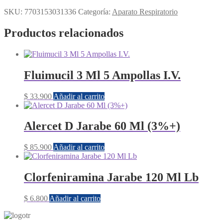
SKU:
7703153031336
Categoría:
Aparato Respiratorio
Productos relacionados
Fluimucil 3 Ml 5 Ampollas I.V.
$
33.900
Añadir al carrito
Alercet D Jarabe 60 Ml (3%+)
$
85.900
Añadir al carrito
Clorfeniramina Jarabe 120 Ml Lb
$
6.800
Añadir al carrito