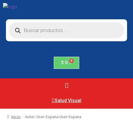
$
0
Salud Visual
Inicio
Autor: User Espana User Espana